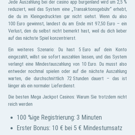
Jede Auszahlung bei der casino app burgenland wird um 2,5 %
reduziert, weil das System eine „Transaktionsgebühr“ erhebt,
die du im Kleingedruckten gar nicht siehst. Wenn du also
100 Euro gewinnst, landest du am Ende mit 97,50 Euro – ein
Verlust, den du selbst nicht bemerkt hast, weil du dich lieber
auf das nächste Spiel konzentrierst.
Ein weiteres Szenario: Du hast 5 Euro auf dein Konto
eingezahlt, willst sie sofort auszahlen lassen, und das System
verlangt eine Mindestauszahlung von 10 Euro. Du musst also
entweder nochmal spielen oder auf die nächste Auszahlung
warten, die durchschnittlich 72 Stunden dauert – das ist
länger als ein normaler Lieferdienst.
Die besten Mega Jackpot Casinos: Warum Sie trotzdem nicht
reich werden
100 %ige Registrierung: 3 Minuten
Erster Bonus: 10 € bei 5 € Mindestumsatz