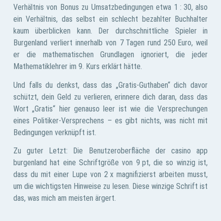
Verhältnis von Bonus zu Umsatzbedingungen etwa 1 : 30, also
ein Verhältnis, das selbst ein schlecht bezahlter Buchhalter
kaum überblicken kann. Der durchschnittliche Spieler in
Burgenland verliert innerhalb von 7 Tagen rund 250 Euro, weil
er die mathematischen Grundlagen ignoriert, die jeder
Mathematiklehrer im 9. Kurs erklärt hätte.
Und falls du denkst, dass das „Gratis‑Guthaben“ dich davor
schützt, dein Geld zu verlieren, erinnere dich daran, dass das
Wort „Gratis“ hier genauso leer ist wie die Versprechungen
eines Politiker‑Versprechens – es gibt nichts, was nicht mit
Bedingungen verknüpft ist.
Zu guter Letzt: Die Benutzeroberfläche der casino app
burgenland hat eine Schriftgröße von 9 pt, die so winzig ist,
dass du mit einer Lupe von 2 x magnifizierst arbeiten musst,
um die wichtigsten Hinweise zu lesen. Diese winzige Schrift ist
das, was mich am meisten ärgert.