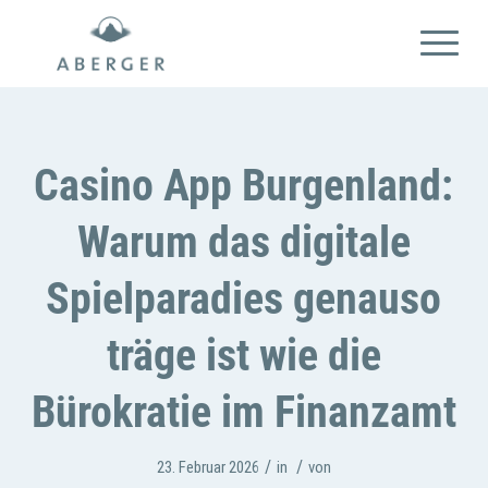
Casino App Burgenland:
Warum das digitale
Spielparadies genauso
träge ist wie die
Bürokratie im Finanzamt
/
/
23. Februar 2026
in
von