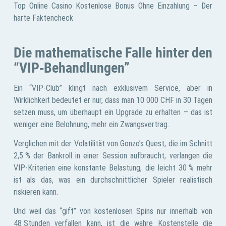
Top Online Casino Kostenlose Bonus Ohne Einzahlung – Der
harte Faktencheck
Die mathematische Falle hinter den
“VIP‑Behandlungen”
Ein “VIP‑Club” klingt nach exklusivem Service, aber in
Wirklichkeit bedeutet er nur, dass man 10 000 CHF in 30 Tagen
setzen muss, um überhaupt ein Upgrade zu erhalten – das ist
weniger eine Belohnung, mehr ein Zwangsvertrag.
Verglichen mit der Volatilität von Gonzo’s Quest, die im Schnitt
2,5 % der Bankroll in einer Session aufbraucht, verlangen die
VIP‑Kriterien eine konstante Belastung, die leicht 30 % mehr
ist als das, was ein durchschnittlicher Spieler realistisch
riskieren kann.
Und weil das “gift” von kostenlosen Spins nur innerhalb von
48 Stunden verfallen kann, ist die wahre Kostenstelle die