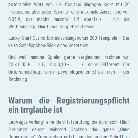
potentiellen Wert von 1 €. Coolzino hingegen lockt mit 20
Freispielen, aber jeder Spin hat eine maximale Auszahlung von
0,05 €, das macht maximal 1 € ebenfalls – nur die
Werbeaussage klingt nach doppeltem Gewinn.
Lucky Start Casino Ersteinzahlungsbonus 200 Freispiele – Der
kalte Schnäppchen‑Blick eines Veteranen
Und weil manche Spieler gerne vergleichen, rechnen wir:
20 × 0,05 € = 1 €, 10 × 0,10 € = 1 €. Keine Differenz. Der
Unterschied liegt rein im psychologischen Effekt, nicht in der
Rechnung.
Warum die Registrierungspflicht
ein Irrglaube ist
LeoVegas verlangt eine Identitätsprüfung, die durchschnittlich
3 Minuten dauert, während Coolzino das ganze „Ohne
Registrierung“-Versprechen nutzt, um den ersten Schritt zu