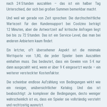
nach 24 Stunden auszahlen – das ist ein halber Tag
Unterschied, der sich bei großen Summen bemerkbar macht.
Und weil wir gerade von Zeit sprechen: Die durchschnittliche
Wartezeit für den Kundensupport bei Coolzino beträgt
12 Minuten, aber die Antwortzeit auf kritische Anfragen liegt
bei bis zu 72 Stunden. Das ist ein Service‑Level, das man bei
anderen Anbietern kaum findet.
Ein letzter, oft übersehener Aspekt ist die minimale
Wettquote von 1,80, die jeder Spieler beim Auszahlen
einhalten muss. Das bedeutet, dass ein Gewinn von 5 € nur
dann ausgezahlt wird, wenn er über 9 € eingesetzt wurde – ein
weiterer versteckter Kostenfaktor.
Die scheinbar endlose Aufzählung von Bedingungen wirkt wie
ein riesiger, unübersichtlicher Katalog. Und das ist
beabsichtigt: Je komplexer die Bedingungen, desto weniger
wahrscheinlich ist es, dass ein Spieler sie vollständig versteht
und rechtzeitig ausnutzt.